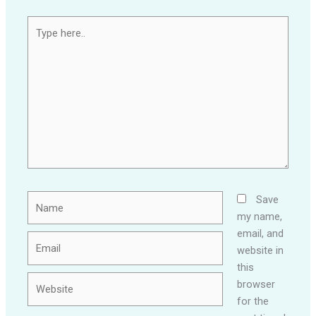
Type
here..
Name
Save
my name,
email, and
Email
website in
this
Website
browser
for the