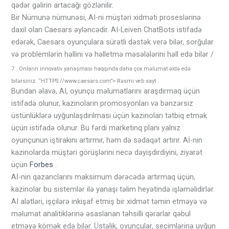
qədər gəlirin artacağı gözlənilir.
Bir Nümunə nümunəsi, AI-ni müştəri xidməti proseslərinə
daxil olan Caesars əyləncədir. AI-Leiven ChatBots istifadə
edərək, Caesars oyunçulara sürətli dəstək verə bilər, sorğular
və problemlərin həllini və həlletmə məsələlərini həll edə bilər /
7
. Onların innovativ yanaşması haqqında daha çox məlumat əldə edə
bilərsiniz. “HTTPS://www.caesars.com”> Rəsmi veb sayt .
Bundan əlavə, AI, oyunçu məlumatlarını araşdırmaq üçün
istifadə olunur, kazinoların promosyonları və bənzərsiz
üstünlüklərə uyğunlaşdırılması üçün kazinoları tətbiq etmək
üçün istifadə olunur. Bu fərdi marketinq planı yalnız
oyunçunun iştirakını artırmır, həm də sədaqət artırır. Aİ-nin
kazinolarda müştəri görüşlərini necə dəyişdirdiyini, ziyarət
üçün
Forbes
.
Aİ-nin qazanclarını maksimum dərəcədə artırmaq üçün,
kazinolar bu sistemlər ilə yanaşı təlim heyətində işləməlidirlər.
AI alətləri, işçilərə inkişaf etmiş bir xidmət təmin etməyə və
məlumat analitiklərinə əsaslanan təhsilli qərarlar qəbul
etməyə kömək edə bilər. Üstəlik, oyunçular, seçimlərinə uyğun