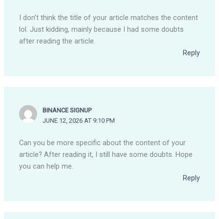
I don’t think the title of your article matches the content
lol. Just kidding, mainly because I had some doubts
after reading the article.
Reply
BINANCE SIGNUP
JUNE 12, 2026 AT 9:10 PM
Can you be more specific about the content of your
article? After reading it, I still have some doubts. Hope
you can help me.
Reply