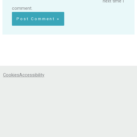
next time I
comment.
Cookies
Accessibility