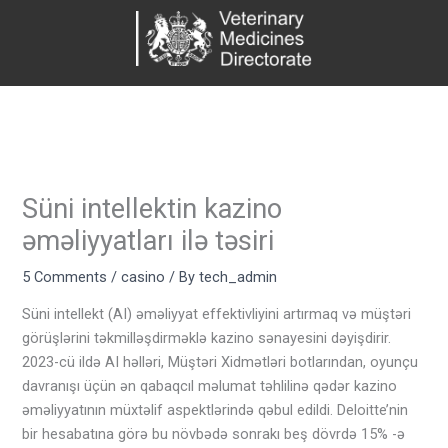
Skip
to
content
Süni intellektin kazino
əməliyyatları ilə təsiri
5 Comments
/
casino
/ By
tech_admin
Süni intellekt (AI) əməliyyat effektivliyini artırmaq və müştəri
görüşlərini təkmilləşdirməklə kazino sənayesini dəyişdirir.
2023-cü ildə AI həlləri, Müştəri Xidmətləri botlarından, oyunçu
davranışı üçün ən qabaqcıl məlumat təhlilinə qədər kazino
əməliyyatının müxtəlif aspektlərində qəbul edildi. Deloitte’nin
bir hesabatına görə bu növbədə sonrakı beş dövrdə 15% -ə