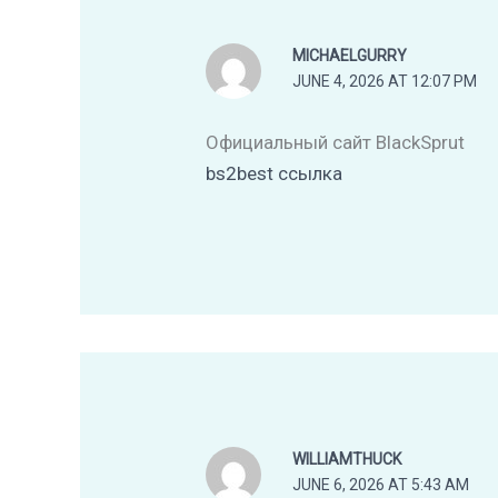
MICHAELGURRY
JUNE 4, 2026 AT 12:07 PM
Официальный сайт BlackSprut
bs2best ссылка
WILLIAMTHUCK
JUNE 6, 2026 AT 5:43 AM