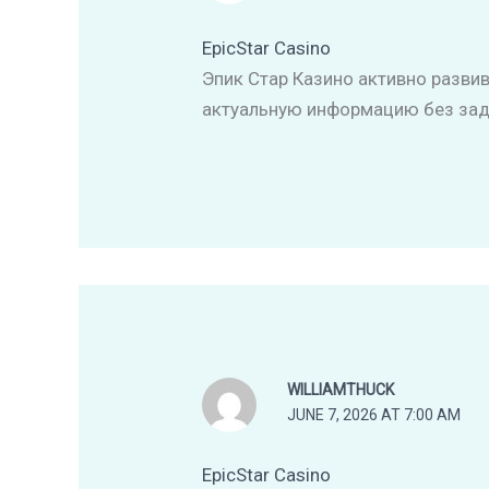
EpicStar Casino
Эпик Стар Казино активно разви
актуальную информацию без за
WILLIAMTHUCK
JUNE 7, 2026 AT 7:00 AM
EpicStar Casino