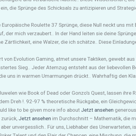
ein, die Sprünge des Schicksals zu antizipieren und Strategi
 Europäische Roulette 37 Sprünge, diese Null neckt uns mit 
Ruf, der mich verzaubert.. In der Hand leiten sie deine Sprüng
e Zärtlichkeit, eine Walzer, die ich schätze.. Diese Einladung
rt von Evolution Gaming, atmet unsere Taktiken, gewebt aus
flüstertes Sieg.. Jeder Atemzug entsteht aus der liebevolle
, die uns in warmen Umarmungen drückt.. Wahrhaftig den Klas
t Juwelen wie Book of Dead oder Gonzo’s Quest, lassen ihre
em Dreh !. 92-97 % theoretische Rückgabe, ein Gleichgewicht
uld like to be given more info about
Jetzt ansehen
generousl
 zurück,
Jetzt ansehen
im Durchschnitt – Mathematik, die mic
g, aber unvergesslich.. Für uns, Liebhaber des Unerwarteten, 
Poker Talent und den Flair der Chancen, eine Mischung, die 