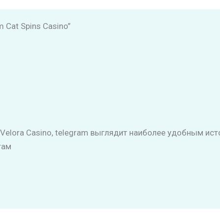
m Cat Spins Casino”
Velora Casino, telegram выглядит наиболее удобным ис
там