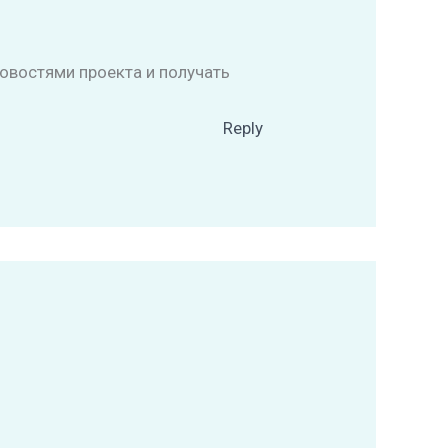
новостями проекта и получать
Reply