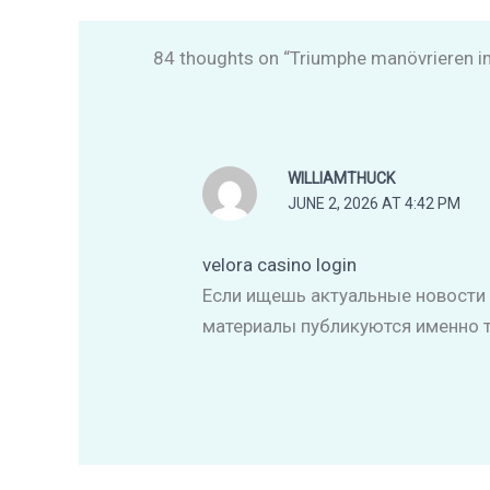
84 thoughts on “Triumphe manövrieren i
WILLIAMTHUCK
JUNE 2, 2026 AT 4:42 PM
velora casino login
Если ищешь актуальные новости 
материалы публикуются именно 