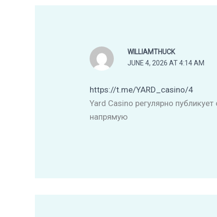
WILLIAMTHUCK
JUNE 4, 2026 AT 4:14 AM
https://t.me/YARD_casino/4
Yard Casino регулярно публикуе
напрямую