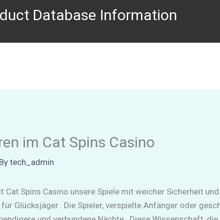
duct Database Information
en im Cat Spins Casino
 By
tech_admin
t Cat Spins Casino unsere Spiele mit weicher Sicherheit und
 für Glücksjäger.. Die Spieler, verspielte Anfänger oder ges
ebendigere und verbundene Nächte.. Diese Wissenschaft, die 