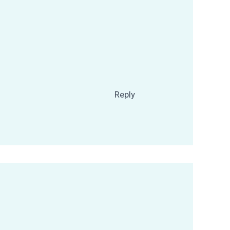
Reply