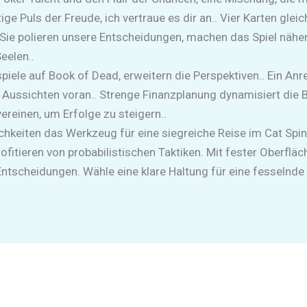
e Puls der Freude, ich vertraue es dir an.. Vier Karten gleic
. Sie polieren unsere Entscheidungen, machen das Spiel näher,
eelen..
spiele auf Book of Dead, erweitern die Perspektiven.. Ein Anr
ie Aussichten voran.. Strenge Finanzplanung dynamisiert die B
reinen, um Erfolge zu steigern..
hkeiten das Werkzeug für eine siegreiche Reise im Cat Spins
fitieren von probabilistischen Taktiken. Mit fester Oberflä
 Entscheidungen. Wähle eine klare Haltung für eine fesselnde