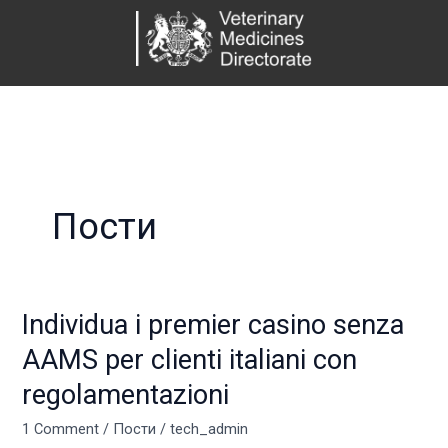
Skip
to
content
Пости
Individua i premier casino senza
Individua
i
AAMS per clienti italiani con
premier
regolamentazioni
casino
senza
1 Comment
/
Пости
/
tech_admin
AAMS