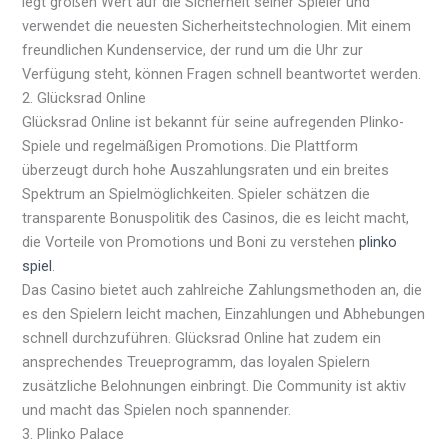
legt großen Wert auf die Sicherheit seiner Spieler und
verwendet die neuesten Sicherheitstechnologien. Mit einem
freundlichen Kundenservice, der rund um die Uhr zur
Verfügung steht, können Fragen schnell beantwortet werden.
2. Glücksrad Online
Glücksrad Online ist bekannt für seine aufregenden Plinko-
Spiele und regelmäßigen Promotions. Die Plattform
überzeugt durch hohe Auszahlungsraten und ein breites
Spektrum an Spielmöglichkeiten. Spieler schätzen die
transparente Bonuspolitik des Casinos, die es leicht macht,
die Vorteile von Promotions und Boni zu verstehen
plinko
spiel
.
Das Casino bietet auch zahlreiche Zahlungsmethoden an, die
es den Spielern leicht machen, Einzahlungen und Abhebungen
schnell durchzuführen. Glücksrad Online hat zudem ein
ansprechendes Treueprogramm, das loyalen Spielern
zusätzliche Belohnungen einbringt. Die Community ist aktiv
und macht das Spielen noch spannender.
3. Plinko Palace