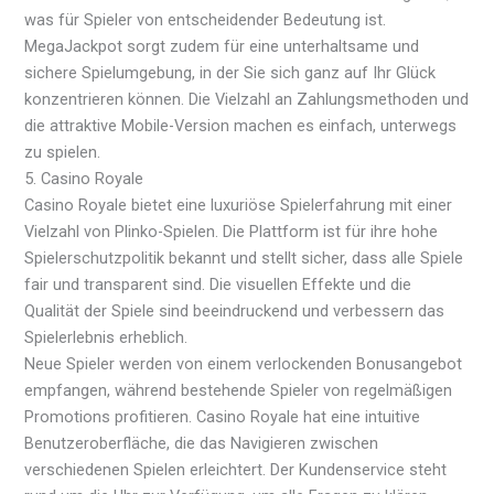
was für Spieler von entscheidender Bedeutung ist.
MegaJackpot sorgt zudem für eine unterhaltsame und
sichere Spielumgebung, in der Sie sich ganz auf Ihr Glück
konzentrieren können. Die Vielzahl an Zahlungsmethoden und
die attraktive Mobile-Version machen es einfach, unterwegs
zu spielen.
5. Casino Royale
Casino Royale bietet eine luxuriöse Spielerfahrung mit einer
Vielzahl von Plinko-Spielen. Die Plattform ist für ihre hohe
Spielerschutzpolitik bekannt und stellt sicher, dass alle Spiele
fair und transparent sind. Die visuellen Effekte und die
Qualität der Spiele sind beeindruckend und verbessern das
Spielerlebnis erheblich.
Neue Spieler werden von einem verlockenden Bonusangebot
empfangen, während bestehende Spieler von regelmäßigen
Promotions profitieren. Casino Royale hat eine intuitive
Benutzeroberfläche, die das Navigieren zwischen
verschiedenen Spielen erleichtert. Der Kundenservice steht