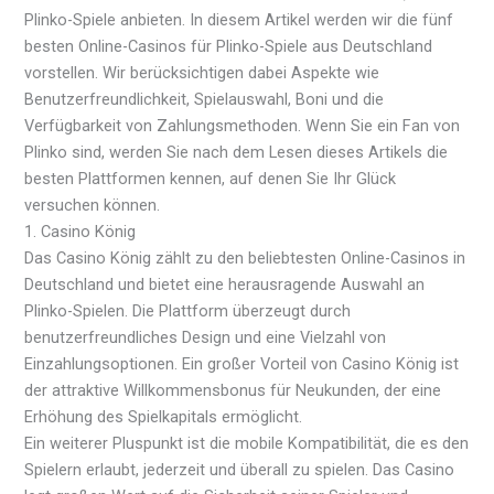
Plinko-Spiele anbieten. In diesem Artikel werden wir die fünf
besten Online-Casinos für Plinko-Spiele aus Deutschland
vorstellen. Wir berücksichtigen dabei Aspekte wie
Benutzerfreundlichkeit, Spielauswahl, Boni und die
Verfügbarkeit von Zahlungsmethoden. Wenn Sie ein Fan von
Plinko sind, werden Sie nach dem Lesen dieses Artikels die
besten Plattformen kennen, auf denen Sie Ihr Glück
versuchen können.
1. Casino König
Das Casino König zählt zu den beliebtesten Online-Casinos in
Deutschland und bietet eine herausragende Auswahl an
Plinko-Spielen. Die Plattform überzeugt durch
benutzerfreundliches Design und eine Vielzahl von
Einzahlungsoptionen. Ein großer Vorteil von Casino König ist
der attraktive Willkommensbonus für Neukunden, der eine
Erhöhung des Spielkapitals ermöglicht.
Ein weiterer Pluspunkt ist die mobile Kompatibilität, die es den
Spielern erlaubt, jederzeit und überall zu spielen. Das Casino