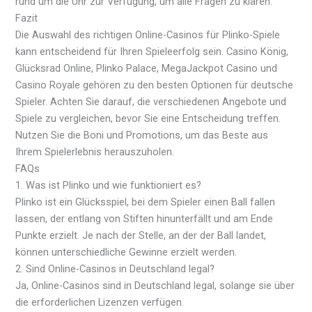
rund um die Uhr zur Verfügung, um alle Fragen zu klären.
Fazit
Die Auswahl des richtigen Online-Casinos für Plinko-Spiele
kann entscheidend für Ihren Spieleerfolg sein. Casino König,
Glücksrad Online, Plinko Palace, MegaJackpot Casino und
Casino Royale gehören zu den besten Optionen für deutsche
Spieler. Achten Sie darauf, die verschiedenen Angebote und
Spiele zu vergleichen, bevor Sie eine Entscheidung treffen.
Nutzen Sie die Boni und Promotions, um das Beste aus
Ihrem Spielerlebnis herauszuholen.
FAQs
1. Was ist Plinko und wie funktioniert es?
Plinko ist ein Glücksspiel, bei dem Spieler einen Ball fallen
lassen, der entlang von Stiften hinunterfällt und am Ende
Punkte erzielt. Je nach der Stelle, an der der Ball landet,
können unterschiedliche Gewinne erzielt werden.
2. Sind Online-Casinos in Deutschland legal?
Ja, Online-Casinos sind in Deutschland legal, solange sie über
die erforderlichen Lizenzen verfügen.