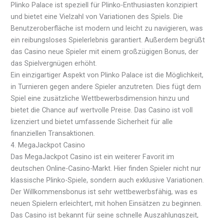
Plinko Palace ist speziell für Plinko-Enthusiasten konzipiert
und bietet eine Vielzahl von Variationen des Spiels. Die
Benutzeroberfläche ist modern und leicht zu navigieren, was
ein reibungsloses Spielerlebnis garantiert. Außerdem begrüßt
das Casino neue Spieler mit einem großzügigen Bonus, der
das Spielvergnügen erhöht.
Ein einzigartiger Aspekt von Plinko Palace ist die Möglichkeit,
in Turnieren gegen andere Spieler anzutreten. Dies fügt dem
Spiel eine zusätzliche Wettbewerbsdimension hinzu und
bietet die Chance auf wertvolle Preise. Das Casino ist voll
lizenziert und bietet umfassende Sicherheit für alle
finanziellen Transaktionen.
4. MegaJackpot Casino
Das MegaJackpot Casino ist ein weiterer Favorit im
deutschen Online-Casino-Markt. Hier finden Spieler nicht nur
klassische Plinko-Spiele, sondern auch exklusive Variationen.
Der Willkommensbonus ist sehr wettbewerbsfähig, was es
neuen Spielern erleichtert, mit hohen Einsätzen zu beginnen.
Das Casino ist bekannt für seine schnelle Auszahlungszeit,