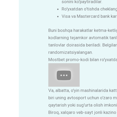
sonini ko'paytiradilar.
Ro'yxatdan o'tishda chekla
Visa va Mastercard bank kar
Buni boshqa harakatlar ketma-ketli
kodlarning tejamkor avtomatik tanlo
tanlovlar doirasida beriladi. Belgi
randomizatsiyalangan.
Mostbet promo-kodi bilan ro'yxat
Va, albatta, o'yin mashinalarida kat
biri uning avtosport uchun o'zaro m
qaytarish yoki sug'urta olish imkoni
Biroq, xalqaro veb-sayt jonli kazino