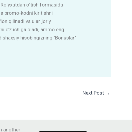
). Roʻyxatdan oʻtish formasida
a promo-kodni kiritishni
n qilinadi va ular joriy
rni o'z ichiga oladi, ammo eng
 shaxsiy hisobingizning "Bonuslar"
Next Post
→
n another