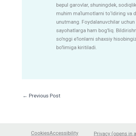
bepul garovlar, shuningdek, sodiqlik
muhim maʼlumotlarni toʻldiring va 
unutmang. Foydalanuvchilar uchun ba
sayohatlarga ham bog'liq. Bildirish
so'nggi e'lonlarni shaxsiy hisobin
bo'limiga kiritiladi.
←
Previous Post
Cookies
Accessibility
Privacy (opens in