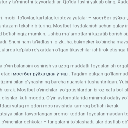
iy ta'minotni tayyorladilar. Qo'lda faylni yuklab oling, Xu
: mobil to'lovlar, kartalar, kriptovalyutalar – мостбет рўйх
muntazam tekshirib turing.
Mostbet foydalanish uchun qulay int
d bo'lishingiz mumkin. Ushbu ma'lumotlarni kuzatib borish si
i. Shuni ham ta'kidlash joizki, ha, bukmeker ko'pincha mavsu
larda ko'plab ro'yxatdan o'tgan tikuvchilar ishtirok etishga ta
 o'yin balansini oshirish va uzoq muddatli foydalanish orqali
m etadi
мостбет рўйхатдан ўтиш
. Taqdim etilgan qo‘llanma
izimi bilan o‘ynashning barcha nuanslari tushuntirilgan. Yub
 kerak. Mostbet o'yinchilari yo'qotishlardan biroz xafa bo'lish
a olishlari kutilmoqda. O'yin avtomatlarida minimal odatiy yo'
atdagi yutuq miqdori mos ravishda kamroq bo'lishi kerak.
atsiya bilan tayyorlangan promo-koddan foydalanmasdan to
 o'yinchilar ochkolar – tangalarni to'plashadi, ular dastlab ob'