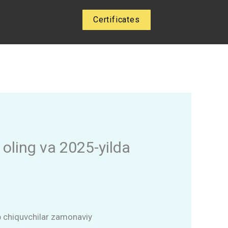
Certificates
oling va 2025-yilda
ab chiquvchilar zamonaviy