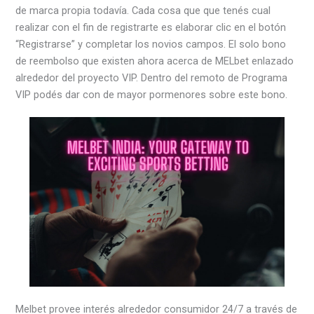
de marca propia todavía. Cada cosa que que tenés cual
realizar con el fin de registrarte es elaborar clic en el botón
“Registrarse” y completar los novios campos. El solo bono
de reembolso que existen ahora acerca de MELbet enlazado
alrededor del proyecto VIP. Dentro del remoto de Programa
VIP podés dar con de mayor pormenores sobre este bono.
Melbet provee interés alrededor consumidor 24/7 a través de