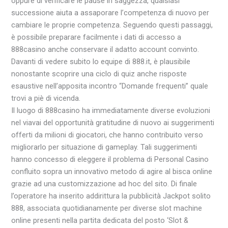
oppure di verificare le pause in saggezza, qualsiasi
successione aiuta a assaporare l’competenza di nuovo per
cambiare le proprie competenza. Seguendo questi passaggi,
è possibile preparare facilmente i dati di accesso a
888casino anche conservare il adatto account convinto.
Davanti di vedere subito lo equipe di 888.it, è plausibile
nonostante scoprire una ciclo di quiz anche risposte
esaustive nell’apposita incontro “Domande frequenti” quale
trovi a piè di vicenda.
Il luogo di 888casino ha immediatamente diverse evoluzioni
nel viavai del opportunità gratitudine di nuovo ai suggerimenti
offerti da milioni di giocatori, che hanno contribuito verso
migliorarlo per situazione di gameplay. Tali suggerimenti
hanno concesso di eleggere il problema di Personal Casino
confluito sopra un innovativo metodo di agire al bisca online
grazie ad una customizzazione ad hoc del sito. Di finale
l’operatore ha inserito addirittura la pubblicità Jackpot solito
888, associata quotidianamente per diverse slot machine
online presenti nella partita dedicata del posto ‘Slot &