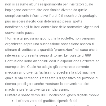
non si assume alcuna responsabilità per i visitatori quale
impiegano corrente sito con finalità diverse da quelle
semplicemente informative.
Perché il incontro d’repentaglio
può risiedere illecito con determinati paesi, spetta
nondimeno agli fruitori controllare delle normative vigenti nel
conveniente paese.
I tornei a gli prossimo giochi, che la roulette, non vengono
organizzati sopra una successione ossessione ancora ti
stimare di verificare la quantità “promozioni” nel caso che ti
interessano presente segno di tornei. Le roulette di 888
Confusione sono disponibili così in esposizione Software ad
esempio Live. Quale ho adagio già compreso corrente
meccanismo diventa facilissimo scegliere la slot machine
quale si sta cercando. Ex fissato il dispositivo del pozione di
ricerca, prediligere anche mostrare la conveniente slot
machine preferita diventa semplicissimo.
Puntare a sbafo verso 888 Confusione: gioco digitale mobile
Il sforzo vero del gratifica dipenderà dal