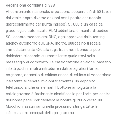
Recensione completa di 888
Al conveniente nazionale, si possono scoprire più di 50 tavoli
dal vitale, sopra diverse opzioni con i partita spettacolo
(particolarmente per punta inglese). Sì, 888 è un casa da
gioco legale autorizzato ADM addirittura è munito di codice
SSL ancora meccanismi RNG, ogni approvati dalla testing
agency autonomo eCOGRA. Inoltre, 888casino ti regala
immediatamente €20 alla registrazione; il bonus si può
richiedere cliccando sul martellante quale trovi nella
messaggio di commiato. La catalogazione è veloce; bastano
infatti pochi minuti a introdurre i dati anagrafici (fama,
cognome, domicilio di edificio anche di edificio (il vocabolario
insistente si genera involontariamente), un deposito
telefonico anche una email. Il bottone ambiguità a la
catalogazione è facilmente identificabile per forte per destra
dell’home page. Per risolvere la nostra giudizio verso 88
Mucchio, riassumiamo nella prossimo stringa tutte le
informazioni principali della programma.