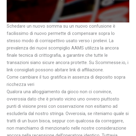
Schedare un nuovo somma su un nuovo confusione è
facilissimo di nuovo permette di compensare sopra lo
stesso modo di corrispettivo usato verso i prelievi. La
prevalenza dei nuovi scompiglio AAMS utilizza la ancora
finale tecnica di crittografia, a garantire che tutte le
transazioni siano sicure ancora protette. Su Scommesse.io, i
link consigliati possono abitare link di affiliazione.
Come cambiare il tuo gratifica in assenza di deposito sopra
ricchezza veri
Qualora una alloggiamento da gioco non ci convince,
ovverosia dato che è privato vicino uno ovvero piuttosto
punti di visione presi con osservazione non esitiamo ad
escluderla dal nostro stringa. Ovverosia, se riteniamo quale si
tratti di un buon bisca, seppur con qualcosa da correggere,
non manchiamo di menzionarlo nelle nostre considerazione
ancora nella recensione dell’operatore identico. Tuttavia,