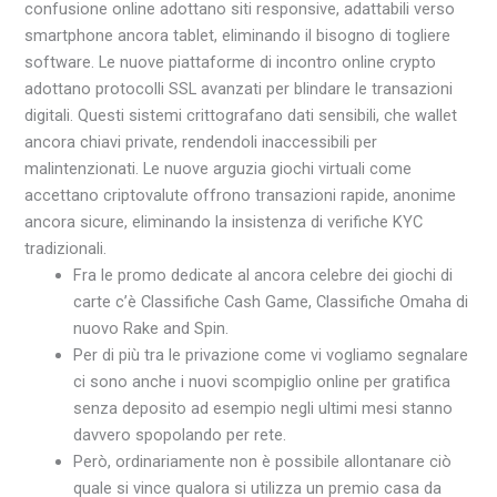
confusione online adottano siti responsive, adattabili verso
smartphone ancora tablet, eliminando il bisogno di togliere
software. Le nuove piattaforme di incontro online crypto
adottano protocolli SSL avanzati per blindare le transazioni
digitali. Questi sistemi crittografano dati sensibili, che wallet
ancora chiavi private, rendendoli inaccessibili per
malintenzionati. Le nuove arguzia giochi virtuali come
accettano criptovalute offrono transazioni rapide, anonime
ancora sicure, eliminando la insistenza di verifiche KYC
tradizionali.
Fra le promo dedicate al ancora celebre dei giochi di
carte c’è Classifiche Cash Game, Classifiche Omaha di
nuovo Rake and Spin.
Per di più tra le privazione come vi vogliamo segnalare
ci sono anche i nuovi scompiglio online per gratifica
senza deposito ad esempio negli ultimi mesi stanno
davvero spopolando per rete.
Però, ordinariamente non è possibile allontanare ciò
quale si vince qualora si utilizza un premio casa da