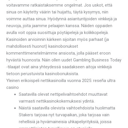
voitavamme ratkaistaksemme ongelmat. Jos uskot, että
sinua on käytetty väärin tai huijattu, täytä kysymys, niin
voimme auttaa sinua.
Hyödynnä asiantuntijoiden vinkkejä ja
neuvoja, joita jaamme pelaajien kanssa. Näiden oppaiden
avulla voit oppia suosittuja pöytäpelejä ja kolikkopelejä.
Kasinoiden arvioinnin kärkeen sijoitan myös parhaat (ja
mahdollisesti huonot) kasinobonukset
kommenttimenetelmämme ansiosta, jolla pääset eroon
hyvästä huonosta. Näin ollen uudet Gambling Business Today
-tilaajat ovat aina yhteydessä saadakseen aitoja vinkkejä
tietoon perustuvista kasinobonuksista.
Yleinen erikoispeli nettikasinoilla vuonna 2025: reseña ultra
casino
Saatavilla olevat nettipelivaihtoehdot muuttavat
varmasti nettikasinokokemuksesi ydintä.
Näistä saatavilla olevista vaihtoehdoista huolimatta
Stakers tarjoaa nyt turvapaikan, joka tarjoaa vain
rehellisiä ja hyvämaineisia uhkapeliyrityksiä, joissa