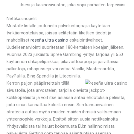
itsesi ja kasinosivuston, joka sopii parhaiten tarpeisiisi.
Nettikasinopelit
Mustalle listalle joutuneita palveluntarjoajia käytetään
tynkäarvosteluissa, joissa selitetään tikettien tiedot ja
mahdolliset
reseña ultra casino
eskalointivaiheet.
Uudelleenarviointi suoritetaan 180-kertaisen koeajan jälkeen.
Vuonna 2023 julkaistu Spree Gambling -yritys tarjoaa yli 650
käytännön uhkapelipaikkaa, pikavoittoarpoja ja päivittäisiä
palkintoja; rahapusseja voi ostaa Visalla, Mastercardilla,
PayPalilla, Bing Spendillä ja Litecoinilla.
Kerron paljon pääpiirteittäin tällä
sivustolla, jota arvostelen, tarjolla olevista jackpot-
kolikkopeleistä ja voit itse asiassa antaa ehdotuksia peleistä,
joita sinun kannattaa kokeilla ensin. Sen kansainvälinen
strategia auttaa myös muiden maiden ihmisiä valitsemaan
yhteensopivia verkkoja. Etsitpä sitten uusia nettikasinoita
Yhdysvalloista tai haluat kokemusta EU:n hallinnoimista
palveluista, Betting.com tarjoaa asiantuntijan aseman.