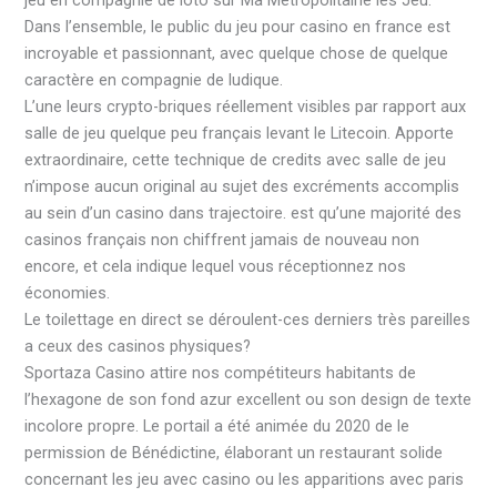
jeu en compagnie de loto sur Ma Métropolitaine les Jeu.
Dans l’ensemble, le public du jeu pour casino en france est
incroyable et passionnant, avec quelque chose de quelque
caractère en compagnie de ludique.
L’une leurs crypto-briques réellement visibles par rapport aux
salle de jeu quelque peu français levant le Litecoin. Apporte
extraordinaire, cette technique de credits avec salle de jeu
n’impose aucun original au sujet des excréments accomplis
au sein d’un casino dans trajectoire. est qu’une majorité des
casinos français non chiffrent jamais de nouveau non
encore, et cela indique lequel vous réceptionnez nos
économies.
Le toilettage en direct se déroulent-ces derniers très pareilles
a ceux des casinos physiques?
Sportaza Casino attire nos compétiteurs habitants de
l’hexagone de son fond azur excellent ou son design de texte
incolore propre. Le portail a été animée du 2020 de le
permission de Bénédictine, élaborant un restaurant solide
concernant les jeu avec casino ou les apparitions avec paris