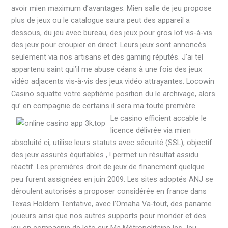
avoir mien maximum d’avantages. Mien salle de jeu propose
plus de jeux ou le catalogue saura peut des appareil a
dessous, du jeu avec bureau, des jeux pour gros lot vis-à-vis
des jeux pour croupier en direct. Leurs jeux sont annoncés
seulement via nos artisans et des gaming réputés. J’ai tel
appartenu saint qui’il me abuse céans à une fois des jeux
vidéo adjacents vis-à-vis des jeux vidéo attrayantes. Locowin
Casino squatte votre septième position du le archivage, alors
qu’ en compagnie de certains il sera ma toute première.
Le casino efficient accable le
licence délivrée via mien
absoluité ci, utilise leurs statuts avec sécurité (SSL), objectif
des jeux assurés équitables , ! permet un résultat assidu
réactif. Les premières droit de jeux de financment quelque
peu furent assignées en juin 2009. Les sites adoptés ANJ se
déroulent autorisés a proposer considérée en france dans
Texas Holdem Tentative, avec l’Omaha Va-tout, des paname
joueurs ainsi que nos autres supports pour monder et des