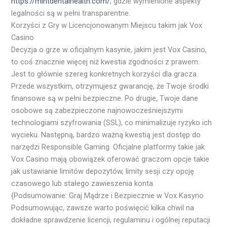
https://mintdentalhealth.com/
, gdzie wymienione aspekty
legalności są w pełni transparentne.
Korzyści z Gry w Licencjonowanym Miejscu takim jak Vox
Casino
Decyzja o grze w oficjalnym kasynie, jakim jest Vox Casino,
to coś znacznie więcej niż kwestia zgodności z prawem.
Jest to głównie szereg konkretnych korzyści dla gracza.
Przede wszystkim, otrzymujesz gwarancję, że Twoje środki
finansowe są w pełni bezpieczne. Po drugie, Twoje dane
osobowe są zabezpieczone najnowocześniejszymi
technologiami szyfrowania (SSL), co minimalizuje ryzyko ich
wycieku. Następną, bardzo ważną kwestią jest dostęp do
narzędzi Responsible Gaming. Oficjalne platformy takie jak
Vox Casino mają obowiązek oferować graczom opcje takie
jak ustawianie limitów depozytów, limity sesji czy opcję
czasowego lub stałego zawieszenia konta.
{Podsumowanie: Graj Mądrze i Bezpiecznie w Vox Kasyno
Podsumowując, zawsze warto poświęcić kilka chwil na
dokładne sprawdzenie licencji, regulaminu i ogólnej reputacji