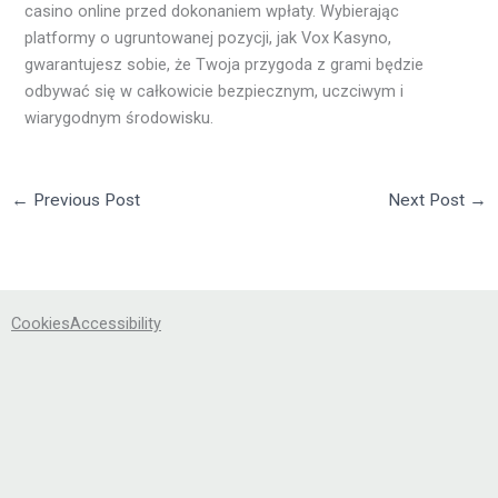
casino online przed dokonaniem wpłaty. Wybierając
platformy o ugruntowanej pozycji, jak Vox Kasyno,
gwarantujesz sobie, że Twoja przygoda z grami będzie
odbywać się w całkowicie bezpiecznym, uczciwym i
wiarygodnym środowisku.
←
Previous Post
Next Post
→
Cookies
Accessibility