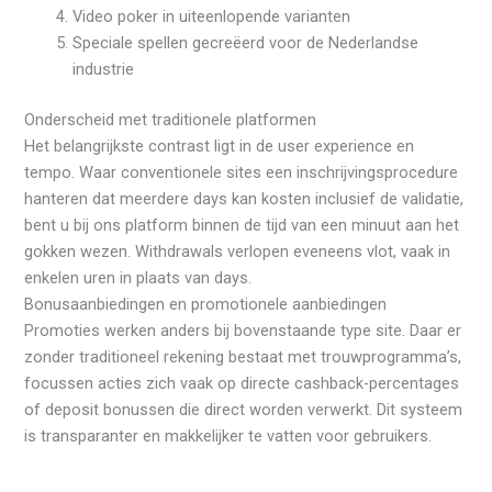
Video poker in uiteenlopende varianten
Speciale spellen gecreëerd voor de Nederlandse
industrie
Onderscheid met traditionele platformen
Het belangrijkste contrast ligt in de user experience en
tempo. Waar conventionele sites een inschrijvingsprocedure
hanteren dat meerdere days kan kosten inclusief de validatie,
bent u bij ons platform binnen de tijd van een minuut aan het
gokken wezen. Withdrawals verlopen eveneens vlot, vaak in
enkelen uren in plaats van days.
Bonusaanbiedingen en promotionele aanbiedingen
Promoties werken anders bij bovenstaande type site. Daar er
zonder traditioneel rekening bestaat met trouwprogramma’s,
focussen acties zich vaak op directe cashback-percentages
of deposit bonussen die direct worden verwerkt. Dit systeem
is transparanter en makkelijker te vatten voor gebruikers.