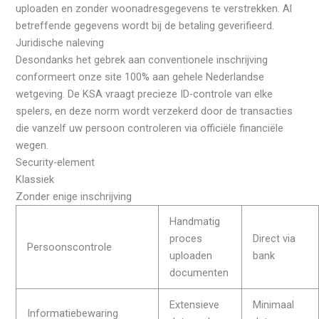
uploaden en zonder woonadresgegevens te verstrekken. Al
betreffende gegevens wordt bij de betaling geverifieerd.
Juridische naleving
Desondanks het gebrek aan conventionele inschrijving
conformeert onze site 100% aan gehele Nederlandse
wetgeving. De KSA vraagt precieze ID-controle van elke
spelers, en deze norm wordt verzekerd door de transacties
die vanzelf uw persoon controleren via officiële financiële
wegen.
Security-element
Klassiek
Zonder enige inschrijving
Handmatig
proces
Direct via
Persoonscontrole
uploaden
bank
documenten
Extensieve
Minimaal
Informatiebewaring