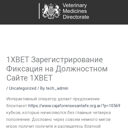
Skip
to
content
1XBET Зарегистрирование
Фиксация на Должностном
Сайте 1XBET
/
Uncategorized
/ By
tech_admin
Интерактивный оператор делает предложение
блокпакет
https://www.cajaforensesantafe.org.ar/?p=10569
кубков, которые начисляются без главные четверка
пополнения. Дословно через совсем немного мигов
игрок получит получите и распишитесь блатной