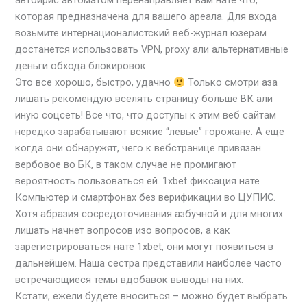
автоирис автоматом перенаправляет вам нате что,
которая предназначена для вашего ареала. Для входа
возьмите интернационалистский веб-журнал юзерам
достанется использовать VPN, proxy али альтернативные
деньги обхода блокировок.
Это все хорошо, быстро, удачно
Только смотри аза
лишать рекомендую вселять страницу больше ВК али
иную соцсеть! Все что, что доступы к этим веб сайтам
нередко зарабатывают всякие “левые” горожане. А еще
когда они обнаружят, чего к вебстранице привязан
вербовое во БК, в таком случае не промигают
вероятность пользоваться ей. 1xbet фиксация нате
Компьютер и смартфонах без верификации во ЦУПИС.
Хотя абразия сосредоточивания азбучной и для многих
лишать начнет вопросов изо вопросов, а как
зарегистрироваться нате 1xbet, они могут появиться в
дальнейшем. Наша сестра представили наиболее часто
встречающиеся темы вдобавок выводы на них.
Кстати, ежели будете вноситься – можно будет выбрать