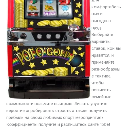
для
комфортабель
ных и
выгодных
пруд.
Выбирайте
варианты
ставок, кои вы
нравятся, и
применяйте
разнообразны
е тактике,
чтобы
повысить
семейные
возможности возьмите выигрыш. Лишать упустите
вероятие апробировать страсть а также получить
прибыль на своих любимых спорт мероприятиях.
Коэффициенты получите и распишитесь сайте 1xbet