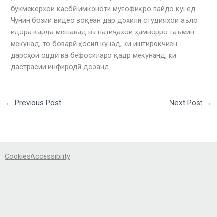
букмекерҳои касбӣ имконоти мувофиқро пайдо кунед.
Чунин бозии видео воқеан дар дохили студияҳои аъло
идора карда мешавад ва натиҷаҳои ҳамворро таъмин
мекунад, то боварӣ ҳосил кунад, ки иштирокчиён
дарсҳои оддӣ ва бефосиларо қадр мекунанд, ки
дастрасии инфиродӣ доранд.
←
Previous Post
Next Post
→
Cookies
Accessibility