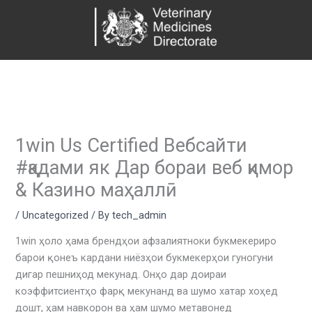
Skip
to
content
1win Us Certified Вебсайти
#қадами як Дар бораи веб қимор
& Казино маҳаллӣ
/
Uncategorized
/ By
tech_admin
1win ҳоло ҳама брендҳои афзалиятноки букмекериро
барои қонеъ кардани ниёзҳои букмекерҳои гуногуни
дигар пешниҳод мекунад. Онҳо дар доираи
коэффитсиентҳо фарқ мекунанд ва шумо хатар хоҳед
дошт, ҳам навкорон ва ҳам шумо метавонед