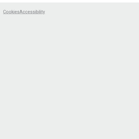
Cookies
Accessibility